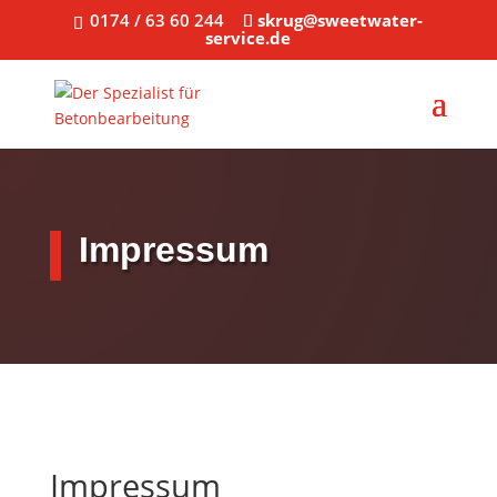
0174 / 63 60 244
skrug@sweetwater-
service.de
Impressum
Impressum